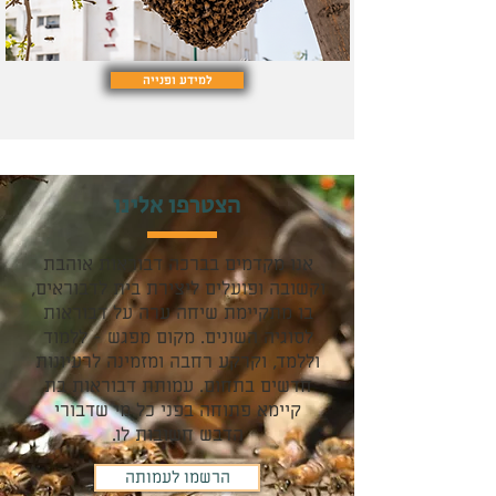
למידע ופנייה
הצטרפו אלינו
אנו מקדמים בברכה דבוראות אוהבת
וקשובה ופועלים ליצירת בית לדבוראים,
בו מתקיימת שיחה ערה על דבוראות
לסוגיה השונים. מקום מפגש - ללמוד
וללמד, וקרקע רחבה ומזמינה לרעיונות
חדשים בתחום. עמותת דבוראות בת
קיימא פתוחה בפני כל מי שדבורי
הדבש חשובות לו.
הרשמו לעמותה